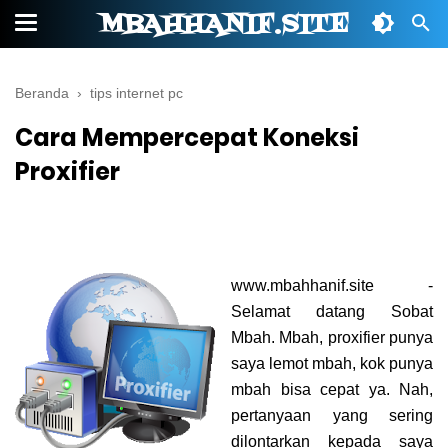
MBAHHANIF.SITE
Beranda
›
tips internet pc
Cara Mempercepat Koneksi
Proxifier
www.mbahhanif.site -
Selamat datang Sobat
Mbah. Mbah, proxifier punya
saya lemot mbah, kok punya
mbah bisa cepat ya. Nah,
pertanyaan yang sering
dilontarkan kepada saya