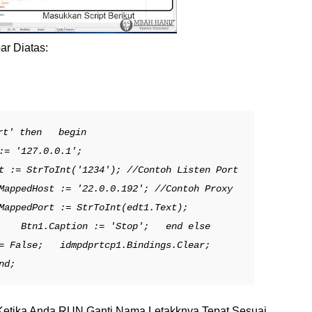
ar Diatas:
rt' then
begin
:= '127.0.0.1';
t := StrToInt('1234'); //Contoh Listen Port
pedHost := '22.0.0.192'; //Contoh Proxy
pedPort := StrToInt(edt1.Text);
Btn1.Caption := 'Stop';
end else
= False;
idmpdprtcp1.Bindings.Clear;
d;
 Ketika Anda RUN Ganti Nama Letakknya Tepat Sesuai