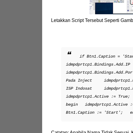
Letakkan Script Tersebut Seperti Gamb
if Btn1.Caption = 'Sta
idmpdprtcp1.Bindings.Add.IP 
idmpdprtcp1.Bindings.Add.Por
Pada Inject
idmpdprtcp1.Map
ISP Indosat
idmpdprtcp1.Map
idmpdprtcp1.Active := True;
begin
idmpdprtcp1.Active :
Btn1.Caption := 'Start';
en
Catatan: Apabila Nama Tidak Sesuai,