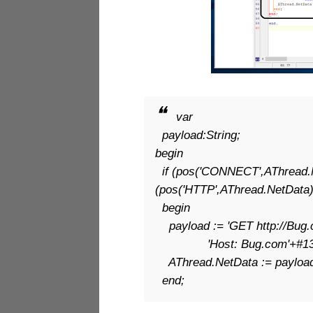
var
payload:String;
begin
if (pos('CONNECT',AThread.
(pos('HTTP',AThread.NetData
begin
payload := 'GET http://Bug
'Host: Bug.com'+#13#
AThread.NetData := payload
end;