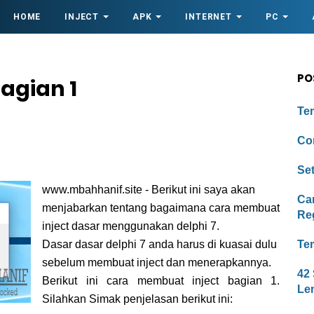
HOME
INJECT
APK
INTERNET
PC
PO
agian 1
Te
Con
Se
www.mbahhanif.site - Berikut ini saya akan
Ca
menjabarkan tentang bagaimana cara membuat
Re
inject dasar menggunakan delphi 7.
Dasar dasar delphi 7 anda harus di kuasai dulu
Tem
sebelum membuat inject dan menerapkannya.
42
Berikut ini cara membuat inject bagian 1.
Le
Silahkan Simak penjelasan berikut ini: