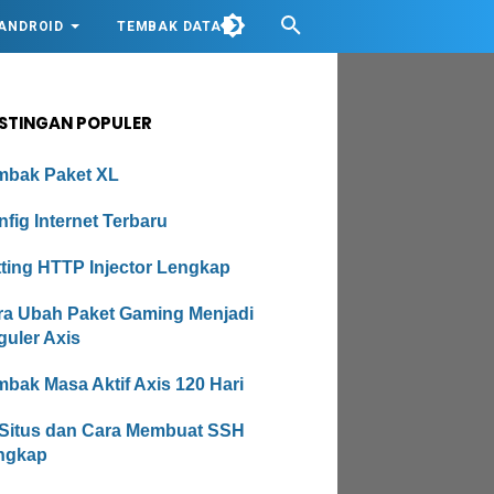
ANDROID
TEMBAK DATA
STINGAN POPULER
mbak Paket XL
fig Internet Terbaru
tting HTTP Injector Lengkap
ra Ubah Paket Gaming Menjadi
guler Axis
bak Masa Aktif Axis 120 Hari
 Situs dan Cara Membuat SSH
ngkap