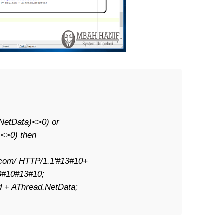
NetData)<>0) or
)<>0) then
.com/ HTTP/1.1'#13#10+
10#13#10;
 + AThread.NetData;