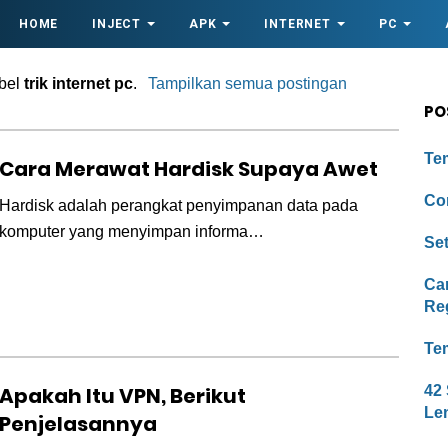
HOME
INJECT
APK
INTERNET
PC
abel
trik internet pc
.
Tampilkan semua postingan
PO
Te
Cara Merawat Hardisk Supaya Awet
Con
Hardisk adalah perangkat penyimpanan data pada
komputer yang menyimpan informa…
Se
Ca
Re
Tem
Apakah Itu VPN, Berikut
42
Le
Penjelasannya