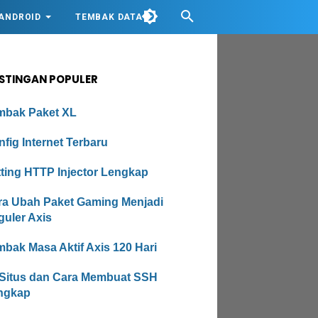
ANDROID
TEMBAK DATA
STINGAN POPULER
mbak Paket XL
fig Internet Terbaru
tting HTTP Injector Lengkap
ra Ubah Paket Gaming Menjadi
guler Axis
bak Masa Aktif Axis 120 Hari
 Situs dan Cara Membuat SSH
ngkap