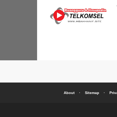
About
Sitemap
Priv