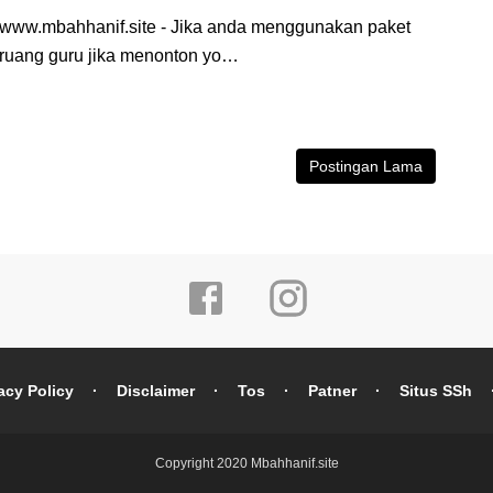
www.mbahhanif.site - Jika anda menggunakan paket
ruang guru jika menonton yo…
Postingan Lama
acy Policy
Disclaimer
Tos
Patner
Situs SSh
Copyright 2020
Mbahhanif.site